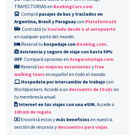
TRAYECTORIAS en
BookingCars.com
.
Comprá
pasajes de bus y traslados en
Argentina, Brasil y Paraguay
con
Plataforma10
.
Contratá tu
traslado desde o al aeropuerto
en cualquier parte del mundo.
Reservá tu
hospedaje con
Booking.com
.
Asistencia y seguro de viaje con hasta 50%
OFF
. Compará opciones en
Aseguratuviaje.com
.
Reservá
las mejores excursiones
y
free
walking tours
en español en todo el mundo.
Hospedate por intercambio de trabajo
con
Worldpackers. Accedé a un
descuento de 10 u$s
en
tu membresía anual.
Internet en tus viajes con una eSIM.
Accede a
100 mb de regalo
.
Encontrá estos y
más beneficios
en nuestra
sección de recursos y
descuentos para viajar
.