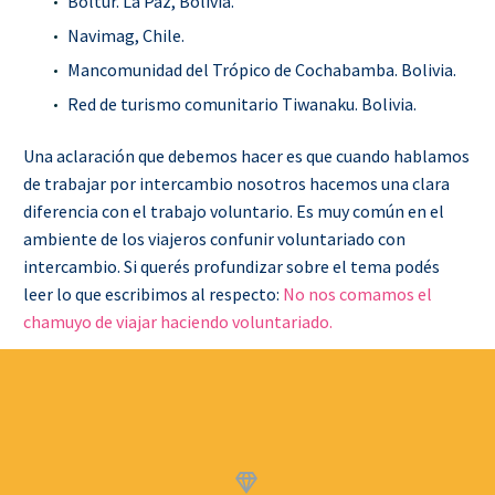
Boltur. La Paz, Bolivia.
Navimag, Chile.
Mancomunidad del Trópico de Cochabamba. Bolivia.
Red de turismo comunitario Tiwanaku. Bolivia.
Una aclaración que debemos hacer es que
cuando hablamos
de trabajar por intercambio nosotros hacemos una clara
diferencia con el trabajo voluntario. Es muy común en el
ambiente de los viajeros confunir voluntariado con
intercambio. Si querés profundizar sobre el tema podés
leer lo que escribimos al respecto:
No nos comamos el
chamuyo de viajar haciendo voluntariado.

