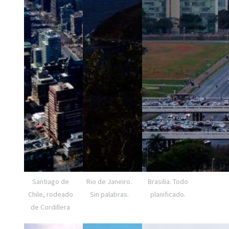
Santiago de
Rio de Janeiro.
Brasilia. Todo
Chile, rodeado
Sin palabras.
planificado.
de Cordillera