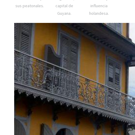
sus peatonales.
capital de
influencia
Guyana.
holandesa.