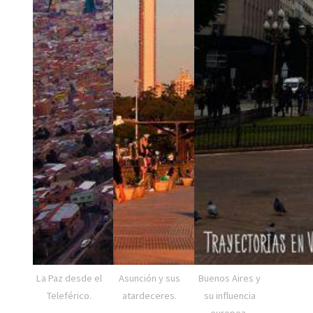
La Paz desde el
Asunción y sus
Buenos Aires y
Teleférico.
atardeceres.
su influencia