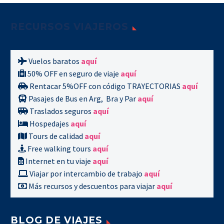
RECURSOS VIAJEROS
Vuelos baratos
aquí
50% OFF en seguro de viaje
aquí
Rentacar 5%OFF con código TRAYECTORIAS
aquí
Pasajes de Bus en Arg, Bra y Par
aquí
Traslados seguros
aquí
Hospedajes
aquí
Tours de calidad
aquí
Free walking tours
aquí
Internet en tu viaje
aquí
Esta obra está bajo una
Licencia Creative Commons
Viajar por intercambio de trabajo
aquí
Atribución-NoComercial-CompartirIgual 4.0 Internacional
.
Más recursos y descuentos para viajar
aquí
BLOG DE VIAJES