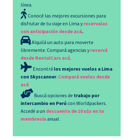
línea.
Conocé las mejores excursiones para
disfrutar de tu viaje en Lima y
reservalas
con anticipación desde acá
.
Alquilá un auto para moverte
libremente. Compará agencias y
reservá
desde RentalCars acá
.
Encontrá
los mejores vuelos a Lima
con Skyscanner
.
Compará vuelos desde
acá
Buscá opciones de
trabajo por
intercambio en Perú
con Worldpackers.
Accedé a un
descuento de 10 u$s en tu
membresía
anual.