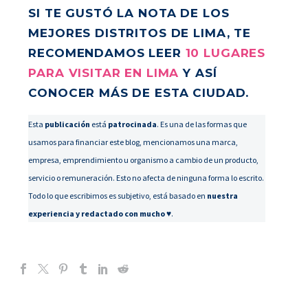
SI TE GUSTÓ LA NOTA DE LOS
MEJORES DISTRITOS DE LIMA, TE
RECOMENDAMOS LEER
10 LUGARES
PARA VISITAR EN LIMA
Y ASÍ
CONOCER MÁS DE ESTA CIUDAD.
Esta
publicación
está
patrocinada
. Es una de las formas que
usamos para financiar este blog, mencionamos una marca,
empresa, emprendimiento u organismo a cambio de un producto,
servicio o remuneración. Esto no afecta de ninguna forma lo escrito.
Todo lo que escribimos es subjetivo, está basado en
nuestra
experiencia y redactado con mucho ♥
.