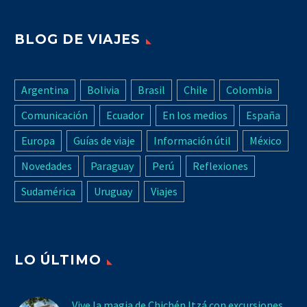
BLOG DE VIAJES
Argentina
Bolivia
Brasil
Chile
Colombia
Comunicación
Ecuador
En los medios
España
Europa
Guías de viaje
Información útil
México
Novedades
Paraguay
Perú
Reflexiones
Sudamérica
Uruguay
Viajes
LO ÚLTIMO
Vive la magia de Chichén Itzá con excursiones